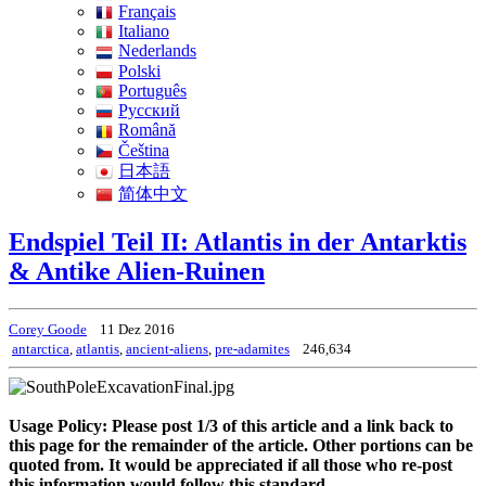
Français
Italiano
Nederlands
Polski
Português
Pусский
Română
Čeština
日本語
简体中文
Endspiel Teil II: Atlantis in der Antarktis
& Antike Alien-Ruinen
Corey Goode
11 Dez 2016
antarctica
,
atlantis
,
ancient-aliens
,
pre-adamites
246,634
Usage Policy: Please post 1/3 of this article and a link back to
this page for the remainder of the article. Other portions can be
quoted from. It would be appreciated if all those who re-post
this information would follow this standard.