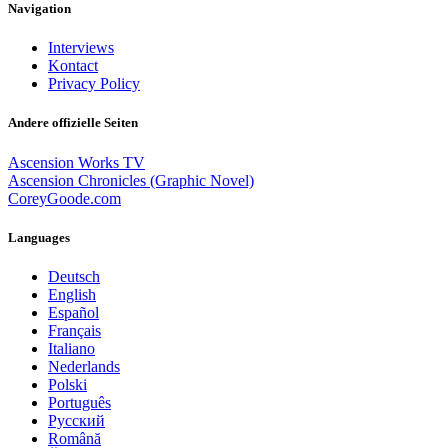
Navigation
Interviews
Kontact
Privacy Policy
Andere offizielle Seiten
Ascension Works TV
Ascension Chronicles (Graphic Novel)
CoreyGoode.com
Languages
Deutsch
English
Español
Français
Italiano
Nederlands
Polski
Português
Pусский
Română