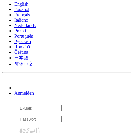
English
Español
Français
Italiano
Nederlands
Polski
Português
Pусский
Română
Čeština
日本語
简体中文
Anmelden