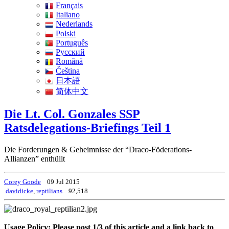
Français
Italiano
Nederlands
Polski
Português
Pусский
Română
Čeština
日本語
简体中文
Die Lt. Col. Gonzales SSP
Ratsdelegations-Briefings Teil 1
Die Forderungen & Geheimnisse der “Draco-Föderations-
Allianzen” enthüllt
Corey Goode
09 Jul 2015
davidicke
,
reptilians
92,518
Usage Policy: Please post 1/3 of this article and a link back to