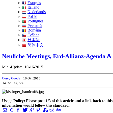
Français
Italiano
Nederlands
Polski
Português
Pусский
Română
Čeština
日本語
简体中文
Neuliche Meetings, Erd-Allianz-Agenda & P
Mini-Update: 10-16-2015
Corey Goode
16 Okt 2015
Keine
64,724
Usage Policy: Please post 1/3 of this article and a link back to th
information would follow this standard.