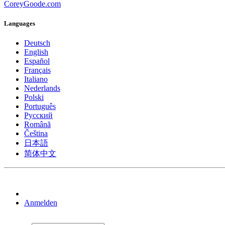
CoreyGoode.com
Languages
Deutsch
English
Español
Français
Italiano
Nederlands
Polski
Português
Pусский
Română
Čeština
日本語
简体中文
Anmelden