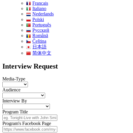
Français
Italiano
Nederlands
Polski
Português
Pусский
Română
Čeština
日本語
简体中文
Interview Request
Media-Type
Audience
Interview By
Program Title
Program's Facebook Page