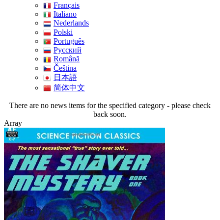
Français
Italiano
Nederlands
Polski
Português
Pусский
Română
Čeština
日本語
简体中文
There are no news items for the specified category - please check
back soon.
Array