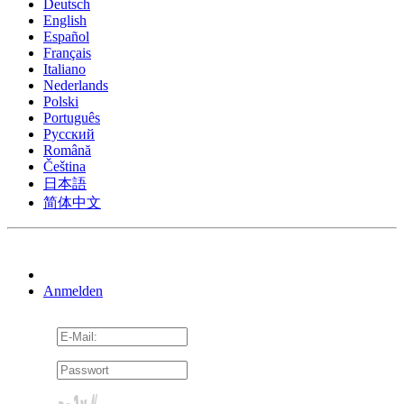
Deutsch
English
Español
Français
Italiano
Nederlands
Polski
Português
Pусский
Română
Čeština
日本語
简体中文
Anmelden