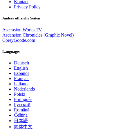
Kontact
Privacy Policy
Andere offizielle Seiten
Ascension Works TV
Ascension Chronicles (Graphic Novel)
CoreyGoode.com
Languages
Deutsch
English
Español
Français
Italiano
Nederlands
Polski
Português
Pусский
Română
Čeština
日本語
简体中文