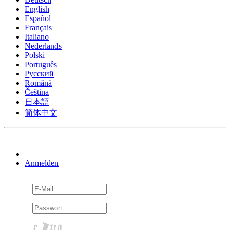
English
Español
Français
Italiano
Nederlands
Polski
Português
Pусский
Română
Čeština
日本語
简体中文
Anmelden