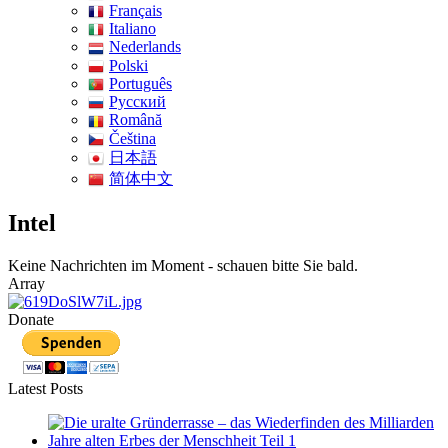
Français
Italiano
Nederlands
Polski
Português
Pусский
Română
Čeština
日本語
简体中文
Intel
Keine Nachrichten im Moment - schauen bitte Sie bald.
Array
Donate
Latest Posts