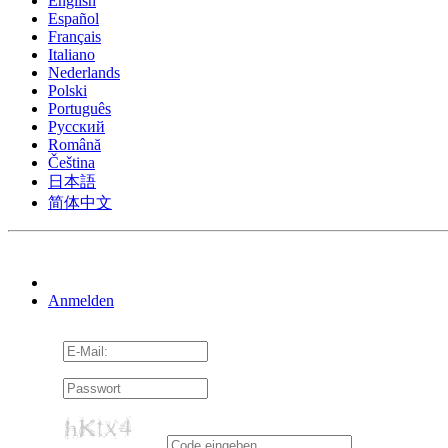
English
Español
Français
Italiano
Nederlands
Polski
Português
Pусский
Română
Čeština
日本語
简体中文
Anmelden