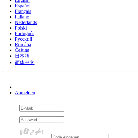
English
Español
Français
Italiano
Nederlands
Polski
Português
Pусский
Română
Čeština
日本語
简体中文
Anmelden