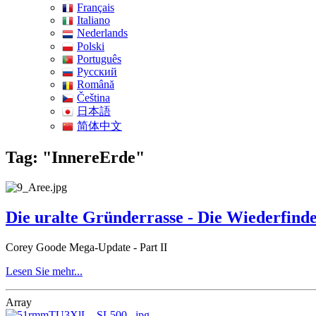
Français
Italiano
Nederlands
Polski
Português
Pусский
Română
Čeština
日本語
简体中文
Tag: "InnereErde"
Die uralte Gründerrasse - Die Wiederfinde
Corey Goode Mega-Update - Part II
Lesen Sie mehr...
Array