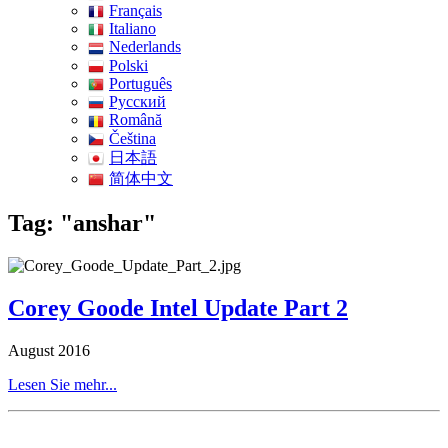
Français
Italiano
Nederlands
Polski
Português
Pусский
Română
Čeština
日本語
简体中文
Tag: "anshar"
Corey Goode Intel Update Part 2
August 2016
Lesen Sie mehr...