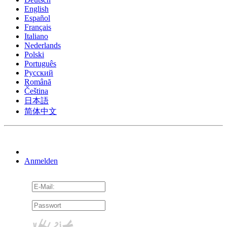
English
Español
Français
Italiano
Nederlands
Polski
Português
Pусский
Română
Čeština
日本語
简体中文
Anmelden