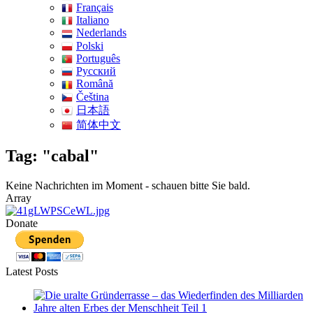
Français
Italiano
Nederlands
Polski
Português
Pусский
Română
Čeština
日本語
简体中文
Tag: "cabal"
Keine Nachrichten im Moment - schauen bitte Sie bald.
Array
Donate
Latest Posts