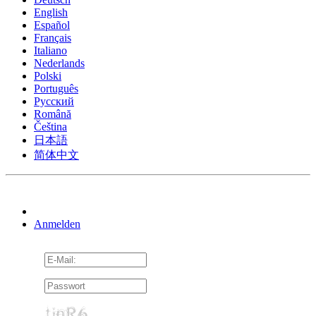
English
Español
Français
Italiano
Nederlands
Polski
Português
Pусский
Română
Čeština
日本語
简体中文
Anmelden