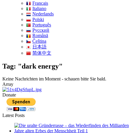
Français
Italiano
Nederlands
Polski
Português
Pусский
Română
Čeština
日本語
简体中文
Tag: "dark energy"
Keine Nachrichten im Moment - schauen bitte Sie bald.
Array
Donate
Latest Posts