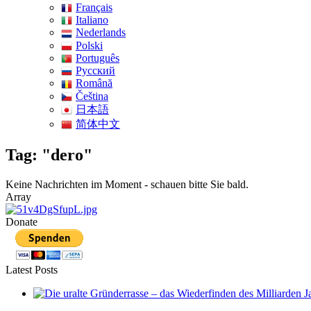
Français
Italiano
Nederlands
Polski
Português
Pусский
Română
Čeština
日本語
简体中文
Tag: "dero"
Keine Nachrichten im Moment - schauen bitte Sie bald.
Array
Donate
Latest Posts