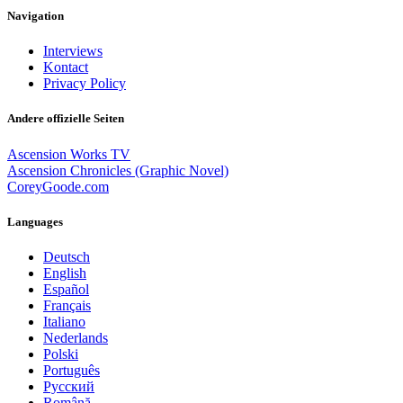
Navigation
Interviews
Kontact
Privacy Policy
Andere offizielle Seiten
Ascension Works TV
Ascension Chronicles (Graphic Novel)
CoreyGoode.com
Languages
Deutsch
English
Español
Français
Italiano
Nederlands
Polski
Português
Pусский
Română