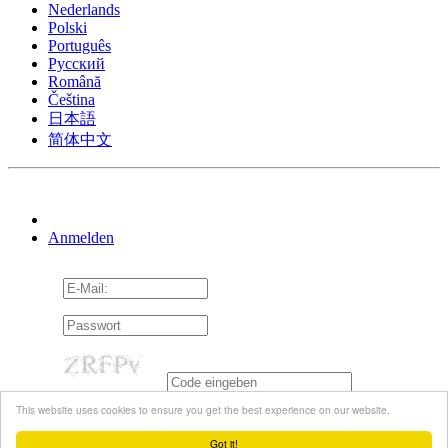
Nederlands
Polski
Português
Pусский
Română
Čeština
日本語
简体中文
Anmelden
An mich erinnern
This website uses cookies to ensure you get the best experience on our website.
Vergessen Passwort?
Aktivierungs-Email
erneut senden
Got it!