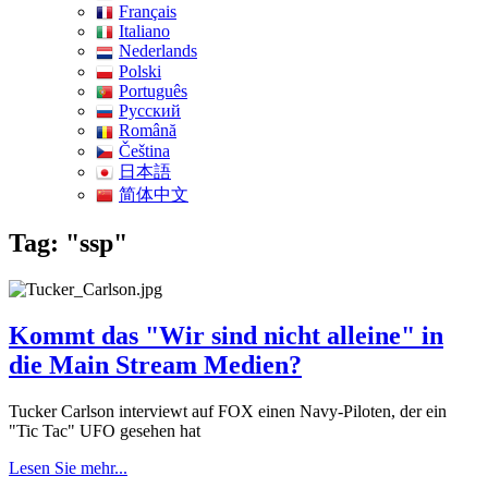
Français
Italiano
Nederlands
Polski
Português
Pусский
Română
Čeština
日本語
简体中文
Tag: "ssp"
Kommt das "Wir sind nicht alleine" in
die Main Stream Medien?
Tucker Carlson interviewt auf FOX einen Navy-Piloten, der ein
"Tic Tac" UFO gesehen hat
Lesen Sie mehr...