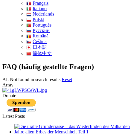
Français
Italiano
Nederlands
Polski
Português
Pусский
Română
Čeština
日本語
简体中文
FAQ (häufig gestellte Fragen)
AI: Not found in search results.
Reset
Array
Donate
Latest Posts