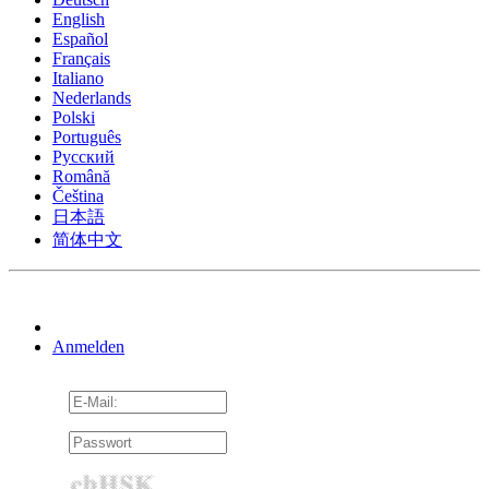
English
Español
Français
Italiano
Nederlands
Polski
Português
Pусский
Română
Čeština
日本語
简体中文
Anmelden