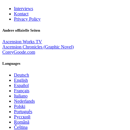
Interviews
Kontact
Privacy Policy
Andere offizielle Seiten
Ascension Works TV
Ascension Chronicles (Graphic Novel)
CoreyGoode.com
Languages
Deutsch
English
Español
Français
Italiano
Nederlands
Polski
Português
Pусский
Română
Čeština