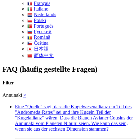
Français
Italiano
Nederlands
Polski
Português
Pусский
Română
Čeština
日本語
简体中文
FAQ (häufig gestellte Fragen)
Filter
Annunaki
×
Eine "Quelle" sagt, dass die Kugelwesenallianz ein Teil des
"Andromeda-Rates" sei und ihre Kugeln Teil der
"Kugelallianz" wären. Dass die Blauen Avianer Cousins der
Annunaki vom Planeten Niburu seien. Wie kann das sein,
wenn sie aus der sechsten Dimension stammen?