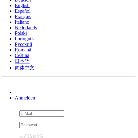
English
Español
Français
Italiano
Nederlands
Polski
Português
Pусский
Română
Čeština
日本語
简体中文
Anmelden