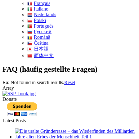
Français
Italiano
Nederlands
Polski
Português
Pусский
Română
Čeština
日本語
简体中文
FAQ (häufig gestellte Fragen)
Ra: Not found in search results.
Reset
Array
Donate
Latest Posts