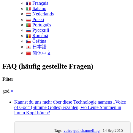
Français
Italiano
Nederlands
Polski
Português
Pусский
Română
Čeština
日本語
简体中文
FAQ (häufig gestellte Fragen)
Filter
god
×
Kannst du uns mehr über diese Technologie namens „Voice
of God“ (Stimme Gottes) erzählen, wo Leute Stimmen in
ihrem Kopf hören?
Tags:
voice
god
channelling
14 Sep 2015