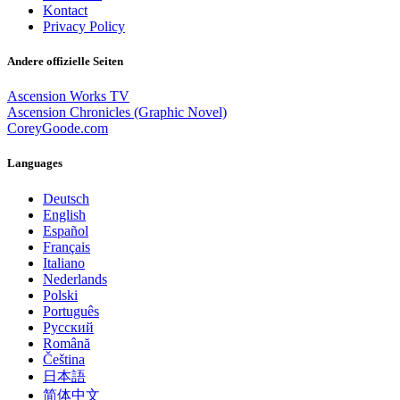
Kontact
Privacy Policy
Andere offizielle Seiten
Ascension Works TV
Ascension Chronicles (Graphic Novel)
CoreyGoode.com
Languages
Deutsch
English
Español
Français
Italiano
Nederlands
Polski
Português
Pусский
Română
Čeština
日本語
简体中文