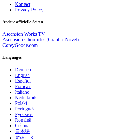
Kontact
Privacy Policy
Andere offizielle Seiten
Ascension Works TV
Ascension Chronicles (Graphic Novel)
CoreyGoode.com
Languages
Deutsch
English
Español
Français
Italiano
Nederlands
Polski
Português
Pусский
Română
Čeština
日本語
简体中文