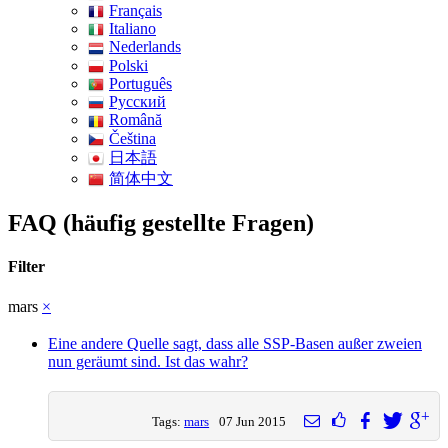
Français
Italiano
Nederlands
Polski
Português
Pусский
Română
Čeština
日本語
简体中文
FAQ (häufig gestellte Fragen)
Filter
mars
×
Eine andere Quelle sagt, dass alle SSP-Basen außer zweien
nun geräumt sind. Ist das wahr?
Tags:
mars
07 Jun 2015