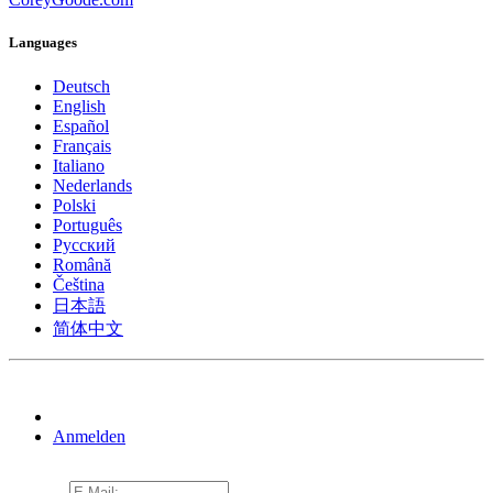
Languages
Deutsch
English
Español
Français
Italiano
Nederlands
Polski
Português
Pусский
Română
Čeština
日本語
简体中文
Anmelden