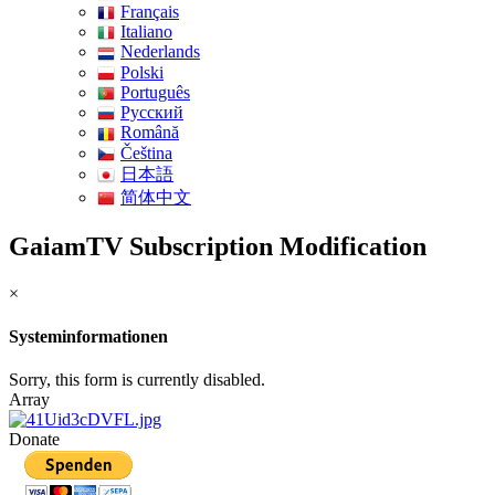
Français
Italiano
Nederlands
Polski
Português
Pусский
Română
Čeština
日本語
简体中文
GaiamTV Subscription Modification
×
Systeminformationen
Sorry, this form is currently disabled.
Array
Donate