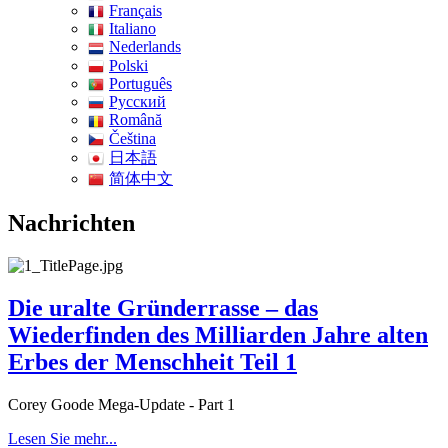
Français
Italiano
Nederlands
Polski
Português
Pусский
Română
Čeština
日本語
简体中文
Nachrichten
Die uralte Gründerrasse – das
Wiederfinden des Milliarden Jahre alten
Erbes der Menschheit Teil 1
Corey Goode Mega-Update - Part 1
Lesen Sie mehr...