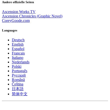
Andere offizielle Seiten
Ascension Works TV
Ascension Chronicles (Graphic Novel)
CoreyGoode.com
Languages
Deutsch
English
Español
Français
Italiano
Nederlands
Polski
Português
Pусский
Română
Čeština
日本語
简体中文