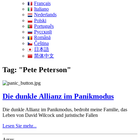
Français
Italiano
Nederlands
Polski
Português
Pусский
Română
Čeština
日本語
简体中文
Tag: "Pete Peterson"
Die dunkle Allianz im Panikmodus
Die dunkle Allianz im Panikmodus, bedroht meine Familie, das
Leben von David Wilcock und juristische Fallen
Lesen Sie mehr...
Array