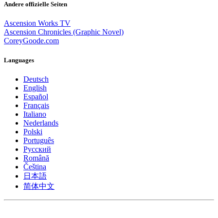
Andere offizielle Seiten
Ascension Works TV
Ascension Chronicles (Graphic Novel)
CoreyGoode.com
Languages
Deutsch
English
Español
Français
Italiano
Nederlands
Polski
Português
Pусский
Română
Čeština
日本語
简体中文