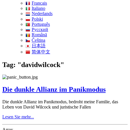
Français
Italiano
Nederlands
Polski
Português
Pусский
Română
Čeština
日本語
简体中文
Tag: "davidwilcock"
Die dunkle Allianz im Panikmodus
Die dunkle Allianz im Panikmodus, bedroht meine Familie, das
Leben von David Wilcock und juristische Fallen
Lesen Sie mehr...
Array