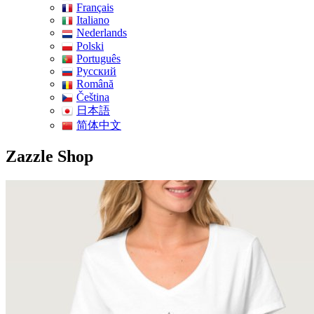
Français
Italiano
Nederlands
Polski
Português
Pусский
Română
Čeština
日本語
简体中文
Zazzle Shop