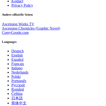
Kontact
Privacy Policy
Andere offizielle Seiten
Ascension Works TV
Ascension Chronicles (Graphic Novel)
CoreyGoode.com
Languages
Deutsch
English
Español
Français
Italiano
Nederlands
Polski
Português
Pусский
Română
Čeština
日本語
简体中文