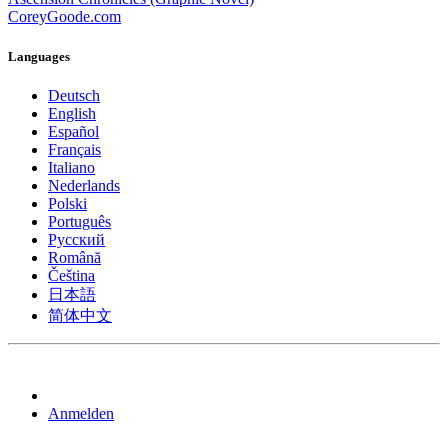
CoreyGoode.com
Languages
Deutsch
English
Español
Français
Italiano
Nederlands
Polski
Português
Pусский
Română
Čeština
日本語
简体中文
Anmelden