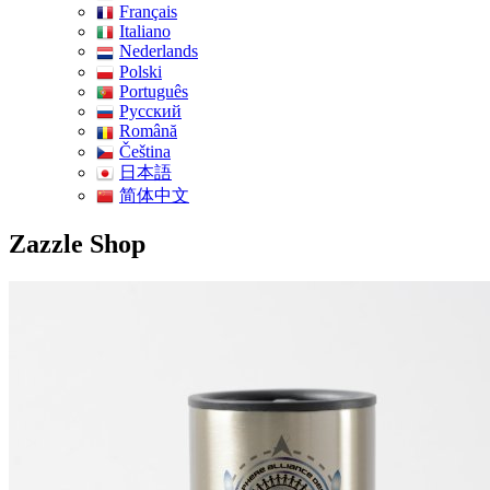
Français
Italiano
Nederlands
Polski
Português
Pусский
Română
Čeština
日本語
简体中文
Zazzle Shop