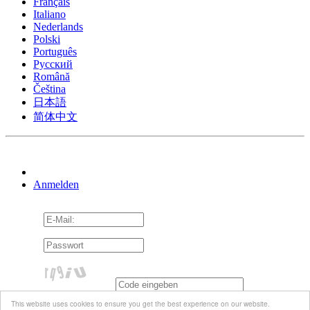
Français
Italiano
Nederlands
Polski
Português
Pусский
Română
Čeština
日本語
简体中文
Anmelden
An mich erinnern
This website uses cookies to ensure you get the best experience on our website.