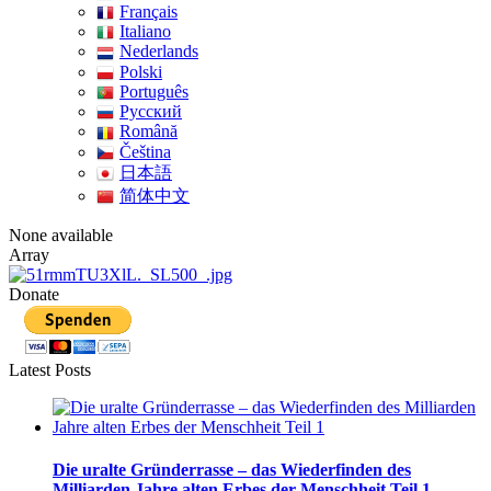
Français
Italiano
Nederlands
Polski
Português
Pусский
Română
Čeština
日本語
简体中文
None available
Array
Donate
Latest Posts
Die uralte Gründerrasse – das Wiederfinden des
Milliarden Jahre alten Erbes der Menschheit Teil 1