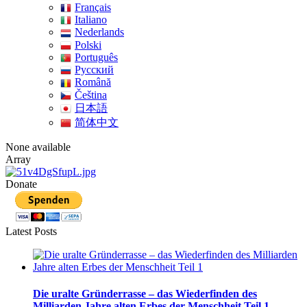
Français
Italiano
Nederlands
Polski
Português
Pусский
Română
Čeština
日本語
简体中文
None available
Array
Donate
Latest Posts
Die uralte Gründerrasse – das Wiederfinden des
Milliarden Jahre alten Erbes der Menschheit Teil 1