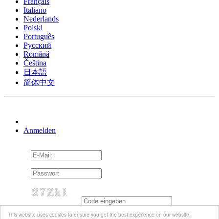
Français
Italiano
Nederlands
Polski
Português
Pусский
Română
Čeština
日本語
简体中文
Anmelden
An mich erinnern
This website uses cookies to ensure you get the best experience on our website.