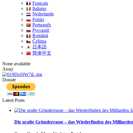
Français
Italiano
Nederlands
Polski
Português
Pусский
Română
Čeština
日本語
简体中文
None available
Array
Donate
Latest Posts
Die uralte Gründerrasse – das Wiederfinden des Milliarden