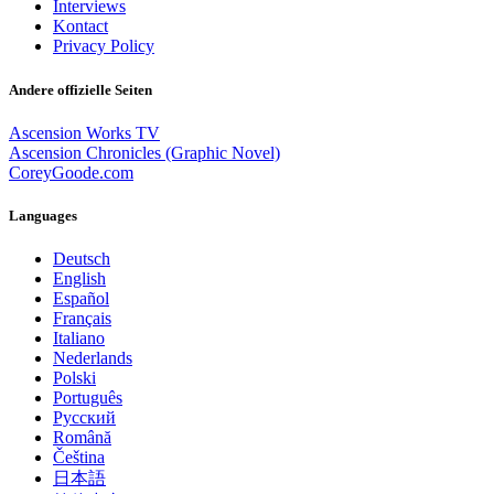
Interviews
Kontact
Privacy Policy
Andere offizielle Seiten
Ascension Works TV
Ascension Chronicles (Graphic Novel)
CoreyGoode.com
Languages
Deutsch
English
Español
Français
Italiano
Nederlands
Polski
Português
Pусский
Română
Čeština
日本語