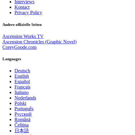
Interviews
Kontact
Privacy Policy
Andere offizielle Seiten
Ascension Works TV
Ascension Chronicles (Graphic Novel)
CoreyGoode.com
Languages
Deutsch
English
Español
Français
Italiano
Nederlands
Polski
Português
Pусский
Română
Čeština
日本語