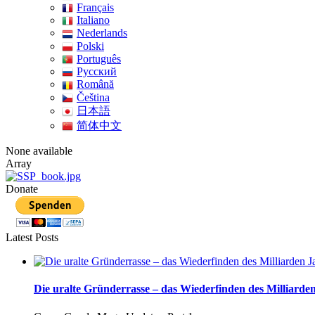
Français
Italiano
Nederlands
Polski
Português
Pусский
Română
Čeština
日本語
简体中文
None available
Array
Donate
Latest Posts
Die uralte Gründerrasse – das Wiederfinden des Milliarden