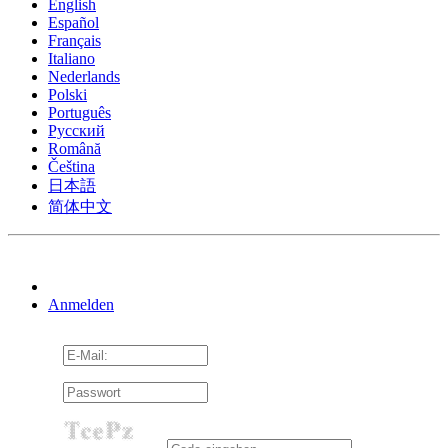
English
Español
Français
Italiano
Nederlands
Polski
Português
Pусский
Română
Čeština
日本語
简体中文
Anmelden