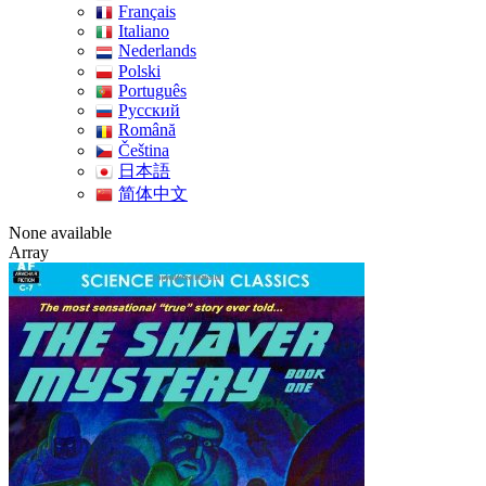
Français
Italiano
Nederlands
Polski
Português
Pусский
Română
Čeština
日本語
简体中文
None available
Array