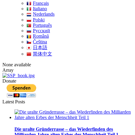
Français
Italiano
Nederlands
Polski
Português
Pусский
Română
Čeština
日本語
简体中文
None available
Array
Donate
Latest Posts
Die uralte Gründerrasse – das Wiederfinden des
Milliarden Jahre alten Erbes der Menschheit Teil 1