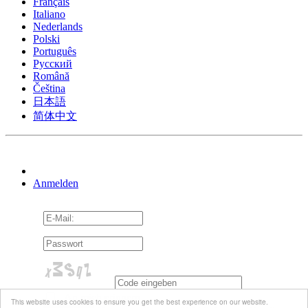
Français
Italiano
Nederlands
Polski
Português
Pусский
Română
Čeština
日本語
简体中文
Anmelden
An mich erinnern
This website uses cookies to ensure you get the best experience on our website.