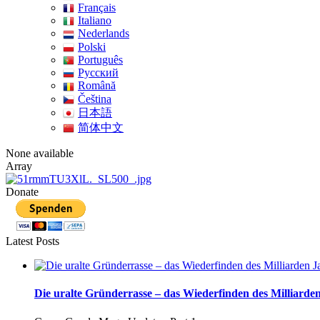
Français
Italiano
Nederlands
Polski
Português
Pусский
Română
Čeština
日本語
简体中文
None available
Array
Donate
Latest Posts
Die uralte Gründerrasse – das Wiederfinden des Milliarden