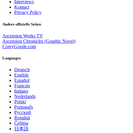
Interviews
Kontact
Privacy Policy
Andere offizielle Seiten
Ascension Works TV
Ascension Chronicles (Graphic Novel)
CoreyGoode.com
Languages
Deutsch
English
Español
Français
Italiano
Nederlands
Polski
Português
Pусский
Română
Čeština
日本語