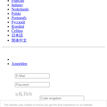
Français
Italiano
Nederlands
Polski
Português
Pусский
Română
Čeština
日本語
简体中文
Anmelden
An mich erinnern
This website uses cookies to ensure you get the best experience on our website.