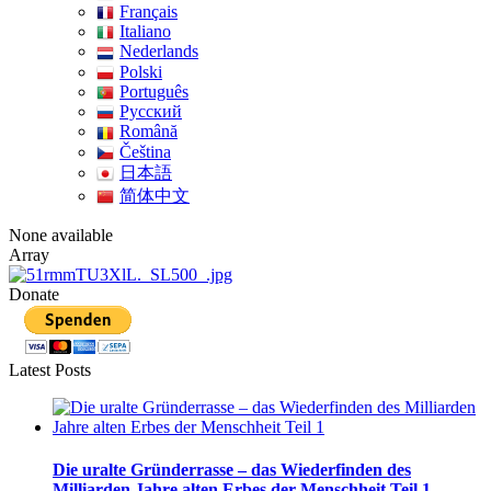
Français
Italiano
Nederlands
Polski
Português
Pусский
Română
Čeština
日本語
简体中文
None available
Array
Donate
Latest Posts
Die uralte Gründerrasse – das Wiederfinden des
Milliarden Jahre alten Erbes der Menschheit Teil 1