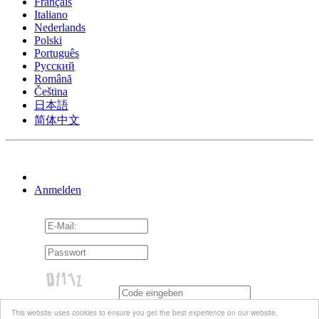
Français
Italiano
Nederlands
Polski
Português
Pусский
Română
Čeština
日本語
简体中文
Anmelden
An mich erinnern
This website uses cookies to ensure you get the best experience on our website.