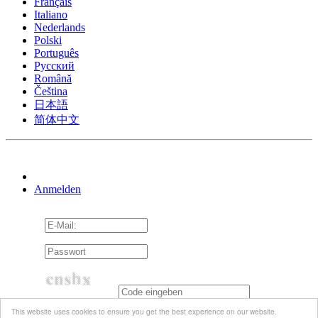
Français
Italiano
Nederlands
Polski
Português
Pусский
Română
Čeština
日本語
简体中文
Anmelden
An mich erinnern
This website uses cookies to ensure you get the best experience on our website.