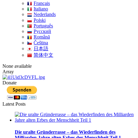
Français
Italiano
Nederlands
Polski
Português
Pусский
Română
Čeština
日本語
简体中文
None available
Array
Donate
Latest Posts
Die uralte Gründerrasse – das Wiederfinden des
Milliarden Jahre alten Erbes der Menschheit Teil 1