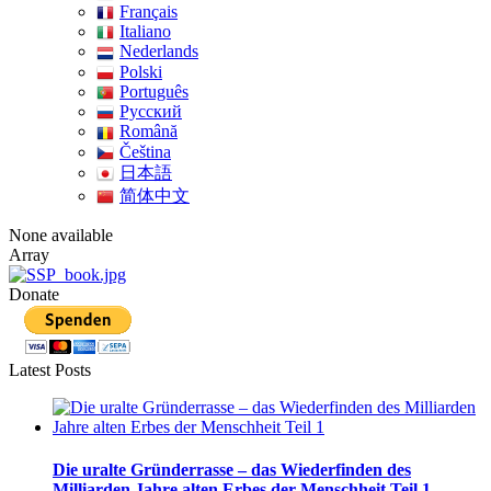
Français
Italiano
Nederlands
Polski
Português
Pусский
Română
Čeština
日本語
简体中文
None available
Array
Donate
Latest Posts
Die uralte Gründerrasse – das Wiederfinden des
Milliarden Jahre alten Erbes der Menschheit Teil 1