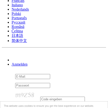
Français
Italiano
Nederlands
Polski
Português
Pусский
Română
Čeština
日本語
简体中文
Anmelden
An mich erinnern
This website uses cookies to ensure you get the best experience on our website.