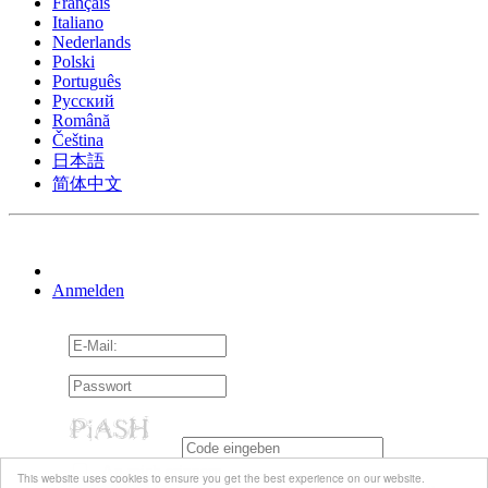
Français
Italiano
Nederlands
Polski
Português
Pусский
Română
Čeština
日本語
简体中文
Anmelden
An mich erinnern
This website uses cookies to ensure you get the best experience on our website.