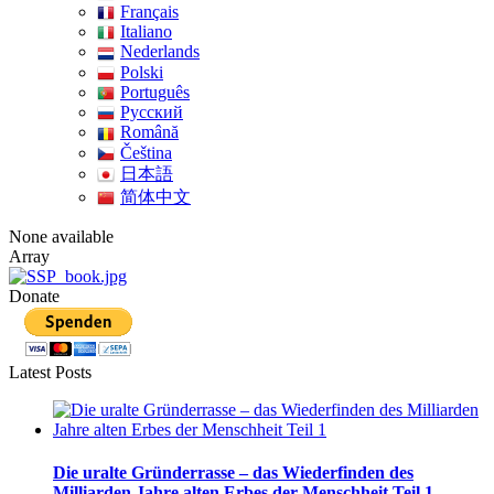
Français
Italiano
Nederlands
Polski
Português
Pусский
Română
Čeština
日本語
简体中文
None available
Array
Donate
Latest Posts
Die uralte Gründerrasse – das Wiederfinden des
Milliarden Jahre alten Erbes der Menschheit Teil 1