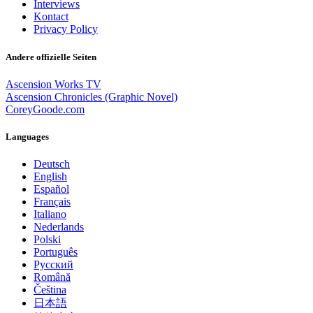
Interviews
Kontact
Privacy Policy
Andere offizielle Seiten
Ascension Works TV
Ascension Chronicles (Graphic Novel)
CoreyGoode.com
Languages
Deutsch
English
Español
Français
Italiano
Nederlands
Polski
Português
Pусский
Română
Čeština
日本語