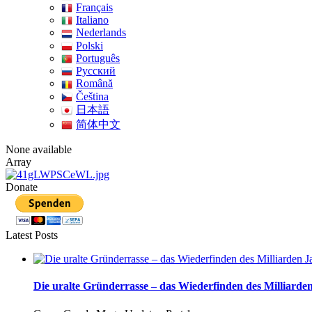
Français
Italiano
Nederlands
Polski
Português
Pусский
Română
Čeština
日本語
简体中文
None available
Array
Donate
Latest Posts
Die uralte Gründerrasse – das Wiederfinden des Milliarden