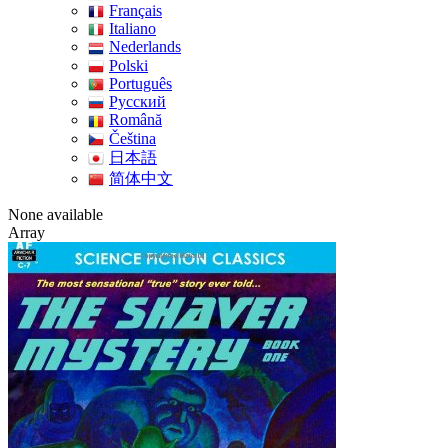
Français
Italiano
Nederlands
Polski
Português
Pусский
Română
Čeština
日本語
简体中文
None available
Array