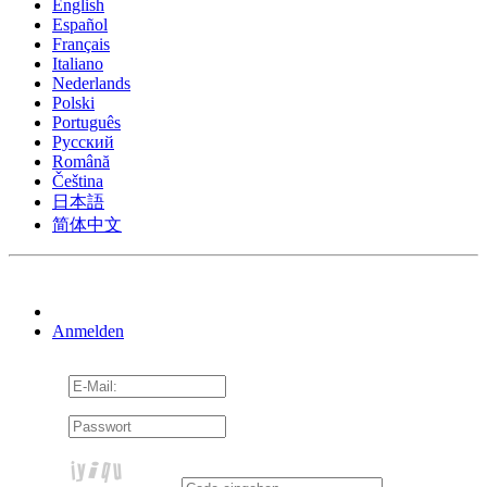
English
Español
Français
Italiano
Nederlands
Polski
Português
Pусский
Română
Čeština
日本語
简体中文
Anmelden