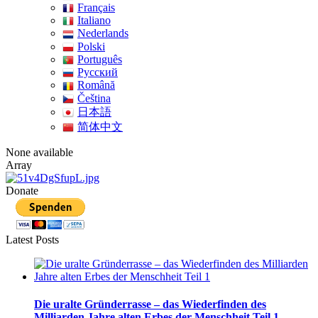
Français
Italiano
Nederlands
Polski
Português
Pусский
Română
Čeština
日本語
简体中文
None available
Array
Donate
Latest Posts
Die uralte Gründerrasse – das Wiederfinden des
Milliarden Jahre alten Erbes der Menschheit Teil 1