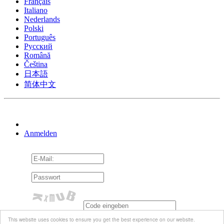
Français
Italiano
Nederlands
Polski
Português
Pусский
Română
Čeština
日本語
简体中文
Anmelden
An mich erinnern
This website uses cookies to ensure you get the best experience on our website.