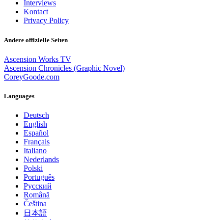
Interviews
Kontact
Privacy Policy
Andere offizielle Seiten
Ascension Works TV
Ascension Chronicles (Graphic Novel)
CoreyGoode.com
Languages
Deutsch
English
Español
Français
Italiano
Nederlands
Polski
Português
Pусский
Română
Čeština
日本語