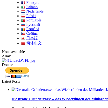
Français
Italiano
Nederlands
Polski
Português
Pусский
Română
Čeština
日本語
简体中文
None available
Array
Donate
Latest Posts
Die uralte Gründerrasse – das Wiederfinden des Milliarden