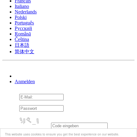
Français
Italiano
Nederlands
Polski
Português
Pусский
Română
Čeština
日本語
简体中文
Anmelden
An mich erinnern
This website uses cookies to ensure you get the best experience on our website.