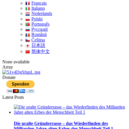
Français
Italiano
Nederlands
Polski
Português
Pусский
Română
Čeština
日本語
简体中文
None available
Array
Donate
Latest Posts
Die uralte Gründerrasse – das Wiederfinden des
Milliarden Jahre alten Erbes der Menschheit Teil 1