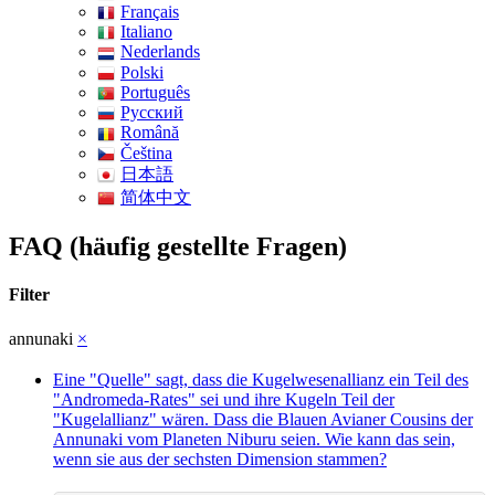
Français
Italiano
Nederlands
Polski
Português
Pусский
Română
Čeština
日本語
简体中文
FAQ (häufig gestellte Fragen)
Filter
annunaki
×
Eine "Quelle" sagt, dass die Kugelwesenallianz ein Teil des
"Andromeda-Rates" sei und ihre Kugeln Teil der
"Kugelallianz" wären. Dass die Blauen Avianer Cousins der
Annunaki vom Planeten Niburu seien. Wie kann das sein,
wenn sie aus der sechsten Dimension stammen?