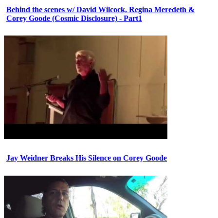
Behind the scenes w/ David Wilcock, Regina Meredeth &
Corey Goode (Cosmic Disclosure) - Part1
Jay Weidner Breaks His Silence on Corey Goode