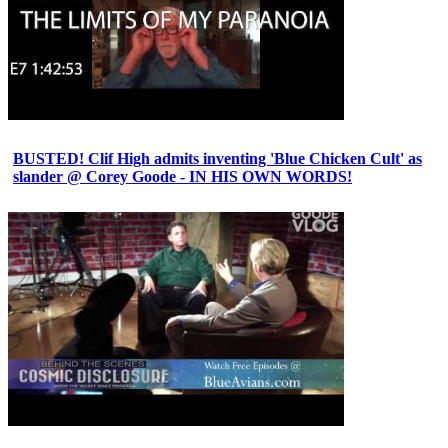
BUSTED! Clif High admits inventing 'Blue Chicken Cult' as
slander @ Corey Goode - IN HIS OWN WORDS!