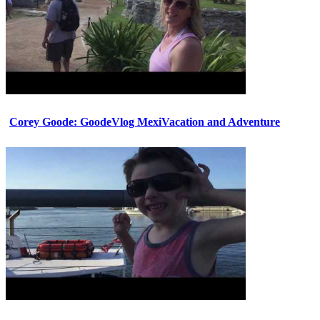
Corey Goode: GoodeVlog MexiVacation and Adventure