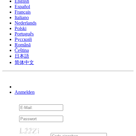
English
Español
Français
Italiano
Nederlands
Polski
Português
Pусский
Română
Čeština
日本語
简体中文
Anmelden