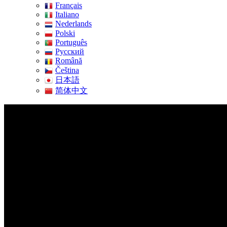
Français
Italiano
Nederlands
Polski
Português
Pусский
Română
Čeština
日本語
简体中文