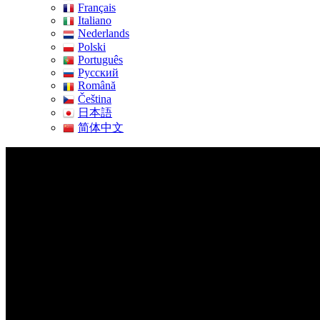
Français
Italiano
Nederlands
Polski
Português
Pусский
Română
Čeština
日本語
简体中文