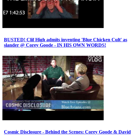
BUSTED! Clif High admits inventing 'Blue Chicken Cult' as
slander @ Corey Goode - IN HIS OWN WORDS!
Cosmic Disclosure - Behind the Scenes: Corey Goode & David