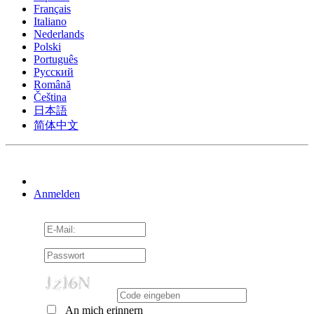
Français
Italiano
Nederlands
Polski
Português
Pусский
Română
Čeština
日本語
简体中文
Anmelden
An mich erinnern