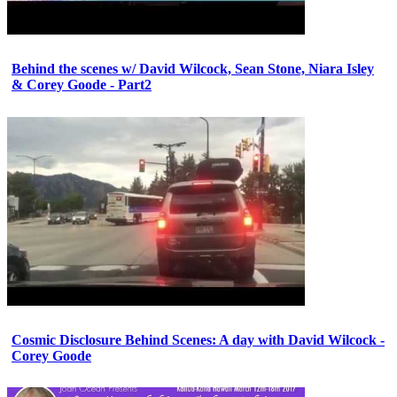
Behind the scenes w/ David Wilcock, Sean Stone, Niara Isley
& Corey Goode - Part2
Cosmic Disclosure Behind Scenes: A day with David Wilcock -
Corey Goode