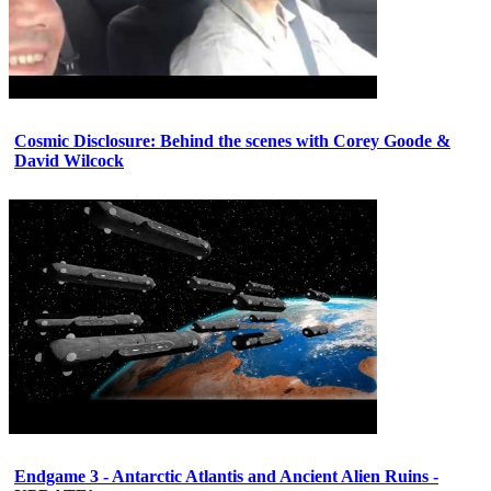
Cosmic Disclosure: Behind the scenes with Corey Goode &
David Wilcock
Endgame 3 - Antarctic Atlantis and Ancient Alien Ruins -