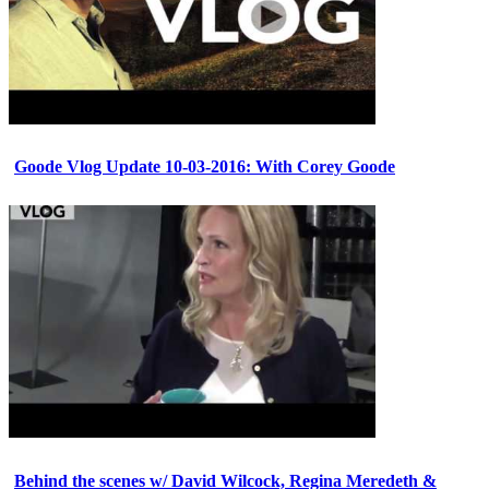
Goode Vlog Update 10-03-2016: With Corey Goode
Behind the scenes w/ David Wilcock, Regina Meredeth &